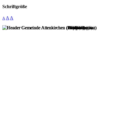
Schriftgröße
A
A
A