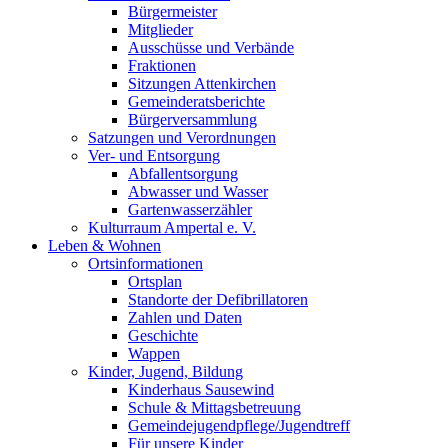
Bürgermeister
Mitglieder
Ausschüsse und Verbände
Fraktionen
Sitzungen Attenkirchen
Gemeinderatsberichte
Bürgerversammlung
Satzungen und Verordnungen
Ver- und Entsorgung
Abfallentsorgung
Abwasser und Wasser
Gartenwasserzähler
Kulturraum Ampertal e. V.
Leben & Wohnen
Ortsinformationen
Ortsplan
Standorte der Defibrillatoren
Zahlen und Daten
Geschichte
Wappen
Kinder, Jugend, Bildung
Kinderhaus Sausewind
Schule & Mittagsbetreuung
Gemeindejugendpflege/Jugendtreff
Für unsere Kinder