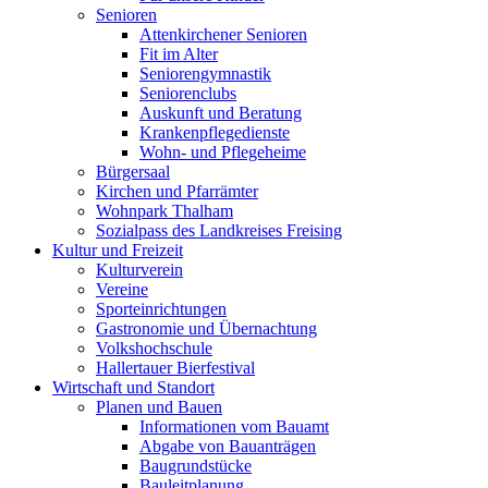
Senioren
Attenkirchener Senioren
Fit im Alter
Seniorengymnastik
Seniorenclubs
Auskunft und Beratung
Krankenpflegedienste
Wohn- und Pflegeheime
Bürgersaal
Kirchen und Pfarrämter
Wohnpark Thalham
Sozialpass des Landkreises Freising
Kultur und Freizeit
Kulturverein
Vereine
Sporteinrichtungen
Gastronomie und Übernachtung
Volkshochschule
Hallertauer Bierfestival
Wirtschaft und Standort
Planen und Bauen
Informationen vom Bauamt
Abgabe von Bauanträgen
Baugrundstücke
Bauleitplanung