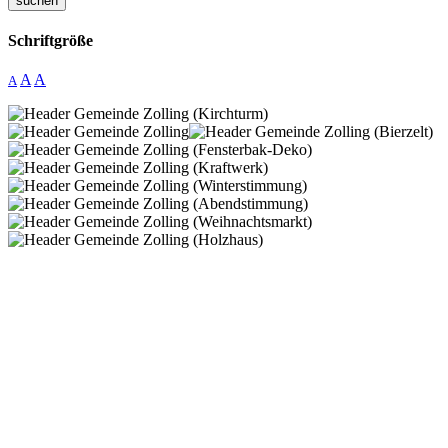
suchen
Schriftgröße
A
A
A