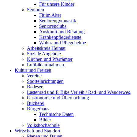
Für unsere Kinder
Senioren
Fit im Alter
Seniorengymnastik
Seniorenclubs
Auskunft und Beratung
Krankenpflegedienste
Wohn- und Pflegeheime
Arbeitskreis Heimat
Soziale Angebote
Kirchen und Pfarrämter
Luftbildaufnahmen
Kultur und Freizeit
Vereine
Sporteinrichtungen
Badesee
Lastenrad und E-Bike Verleih / Rad- und Wanderweg
Gastronomie und Übernachtung
Bücherei
Bürgerhaus
Technische Daten
Bilder
Volkshochschule
Wirtschaft und Standort
Planen und Bauen