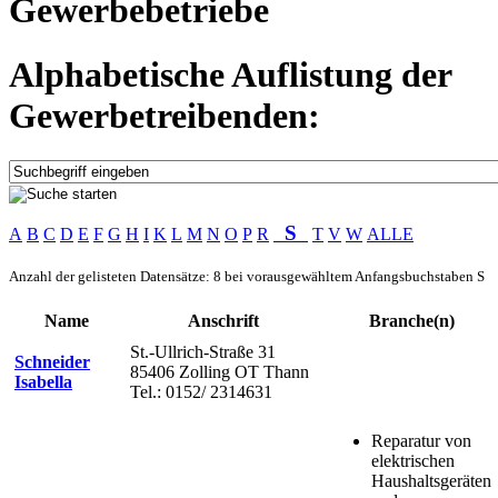
Gewerbebetriebe
Alphabetische Auflistung der
Gewerbetreibenden:
S
A
B
C
D
E
F
G
H
I
K
L
M
N
O
P
R
T
V
W
ALLE
Anzahl der gelisteten Datensätze: 8 bei vorausgewähltem Anfangsbuchstaben S
Name
Anschrift
Branche(n)
St.-Ullrich-Straße 31
Schneider
85406 Zolling OT Thann
Isabella
Tel.: 0152/ 2314631
Reparatur von
elektrischen
Haushaltsgeräten