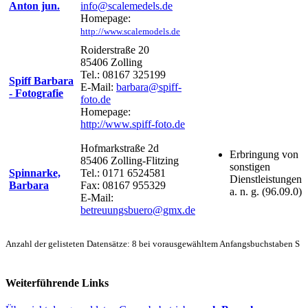
Anton jun.
info@scalemedels.de
Homepage:
http://www.scalemodels.de
Roiderstraße 20
85406 Zolling
Tel.: 08167 325199
Spiff Barbara
E-Mail:
barbara@spiff-
- Fotografie
foto.de
Homepage:
http://www.spiff-foto.de
Hofmarkstraße 2d
Erbringung von
85406 Zolling-Flitzing
sonstigen
Spinnarke,
Tel.: 0171 6524581
Dienstleistungen
Barbara
Fax: 08167 955329
a. n. g. (96.09.0)
E-Mail:
betreuungsbuero@gmx.de
Anzahl der gelisteten Datensätze: 8 bei vorausgewähltem Anfangsbuchstaben S
Weiterführende Links