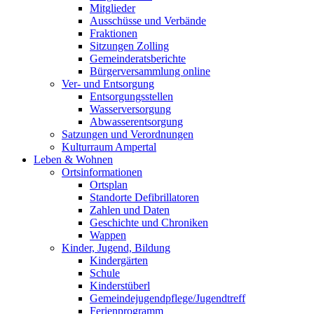
Mitglieder
Ausschüsse und Verbände
Fraktionen
Sitzungen Zolling
Gemeinderatsberichte
Bürgerversammlung online
Ver- und Entsorgung
Entsorgungsstellen
Wasserversorgung
Abwasserentsorgung
Satzungen und Verordnungen
Kulturraum Ampertal
Leben & Wohnen
Ortsinformationen
Ortsplan
Standorte Defibrillatoren
Zahlen und Daten
Geschichte und Chroniken
Wappen
Kinder, Jugend, Bildung
Kindergärten
Schule
Kinderstüberl
Gemeindejugendpflege/Jugendtreff
Ferienprogramm