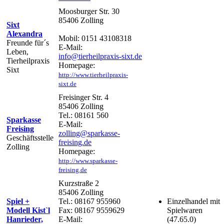
Moosburger Str. 30
85406 Zolling
Sixt
Alexandra
Mobil: 0151 43108318
Freunde für´s
E-Mail:
Leben,
info@tierheilpraxis-sixt.de
Tierheilpraxis
Homepage:
Sixt
http://www.tierheilpraxis-
sixt.de
Freisinger Str. 4
85406 Zolling
Tel.: 08161 560
Sparkasse
E-Mail:
Freising
zolling@sparkasse-
Geschäftsstelle
freising.de
Zolling
Homepage:
http://www.sparkasse-
freising.de
Kurzstraße 2
85406 Zolling
Spiel +
Tel.: 08167 955960
Einzelhandel mit
Modell Kist`l
Fax: 08167 9559629
Spielwaren
Hanrieder,
E-Mail:
(47.65.0)