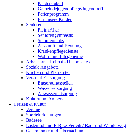
Kinderstüberl
Gemeindejugendpflege/Jugendtreff
Ferienprogramm
Für unsere Kinder
Senioren
Fit im Alter
Seniorengymnastik
Seniorenclubs
Auskunft und Beratung
Krankenpflegedienste
Wohn- und Pflegeheime
Arbeitskreis Heimat - Historisches
Soziale Angebote
Kirchen und Pfarrämter
Ver- und Entsorgung
Entsorgungsstellen
Wasserversorgung
Abwasserentsorgung
Kulturraum Ampertal
Freizeit & Kultur
Vereine
Sporteinrichtungen
Badesee
Lastenrad und E-Bike Verleih / Rad- und Wanderweg
Gastronomie und Übernachtung