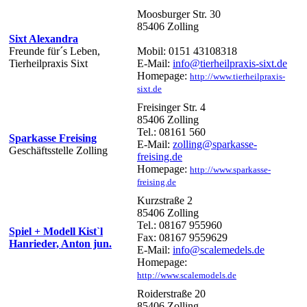
Moosburger Str. 30
85406 Zolling
Sixt Alexandra
Freunde für´s Leben,
Mobil: 0151 43108318
Tierheilpraxis Sixt
E-Mail:
info@tierheilpraxis-sixt.de
Homepage:
http://www.tierheilpraxis-
sixt.de
Freisinger Str. 4
85406 Zolling
Tel.: 08161 560
Sparkasse Freising
E-Mail:
zolling@sparkasse-
Geschäftsstelle Zolling
freising.de
Homepage:
http://www.sparkasse-
freising.de
Kurzstraße 2
85406 Zolling
Tel.: 08167 955960
Spiel + Modell Kist`l
Fax: 08167 9559629
Hanrieder, Anton jun.
E-Mail:
info@scalemedels.de
Homepage:
http://www.scalemodels.de
Roiderstraße 20
85406 Zolling