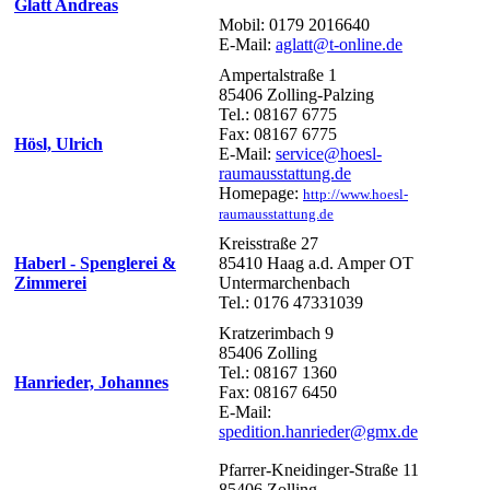
Glatt Andreas
Mobil: 0179 2016640
E-Mail:
aglatt@t-online.de
Ampertalstraße 1
85406 Zolling-Palzing
Tel.: 08167 6775
Fax: 08167 6775
Hösl, Ulrich
E-Mail:
service@hoesl-
raumausstattung.de
Homepage:
http://www.hoesl-
raumausstattung.de
Kreisstraße 27
Haberl - Spenglerei &
85410 Haag a.d. Amper OT
Zimmerei
Untermarchenbach
Tel.: 0176 47331039
Kratzerimbach 9
85406 Zolling
Tel.: 08167 1360
Hanrieder, Johannes
Fax: 08167 6450
E-Mail:
spedition.hanrieder@gmx.de
Pfarrer-Kneidinger-Straße 11
85406 Zolling