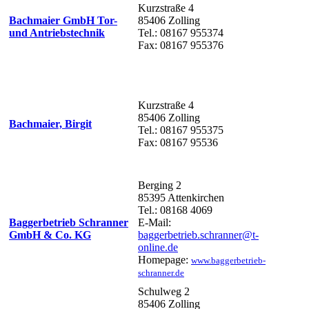
Kurzstraße 4
Bachmaier GmbH Tor-
85406 Zolling
und Antriebstechnik
Tel.: 08167 955374
Fax: 08167 955376
Kurzstraße 4
85406 Zolling
Bachmaier, Birgit
Tel.: 08167 955375
Fax: 08167 95536
Berging 2
85395 Attenkirchen
Tel.: 08168 4069
Baggerbetrieb Schranner
E-Mail:
GmbH & Co. KG
baggerbetrieb.schranner@t-
online.de
Homepage:
www.baggerbetrieb-
schranner.de
Schulweg 2
85406 Zolling