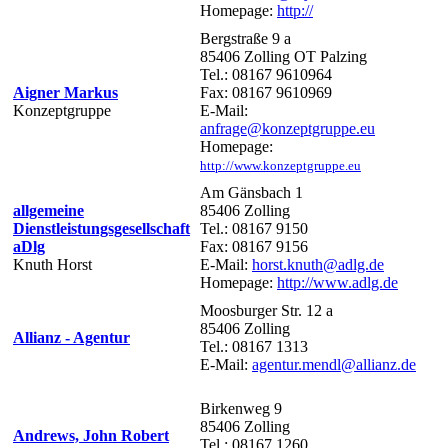
Homepage:
http://
Bergstraße 9 a
85406 Zolling OT Palzing
Tel.: 08167 9610964
Aigner Markus
Fax: 08167 9610969
Konzeptgruppe
E-Mail:
anfrage@konzeptgruppe.eu
Homepage:
http://www.konzeptgruppe.eu
Am Gänsbach 1
allgemeine
85406 Zolling
Dienstleistungsgesellschaft
Tel.: 08167 9150
aDlg
Fax: 08167 9156
Knuth Horst
E-Mail:
horst.knuth@adlg.de
Homepage:
http://www.adlg.de
Moosburger Str. 12 a
85406 Zolling
Allianz - Agentur
Tel.: 08167 1313
E-Mail:
agentur.mendl@allianz.de
Birkenweg 9
85406 Zolling
Andrews, John Robert
Tel.: 08167 1260