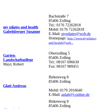
Bachstraße 7
85406 Zolling
Tel.: 0176 72262818
my pilates and health
Mobil: 0176 72262818
Gabelsberger Susanne
E-Mail:
mypilates@web.de
Homepage:
http://www.mypilates-
and-health@web...
Oberzolling 5
Garten-
85406 Zolling
Landschaftspflege
Tel.: 08167 696630
Mayr, Robert
Fax: 08167 989451
Birkenweg 8
85406 Zolling
Glatt Andreas
Mobil: 0179 2016640
E-Mail:
aglatt@t-online.de
Birkenweg 8
85406 Zolling