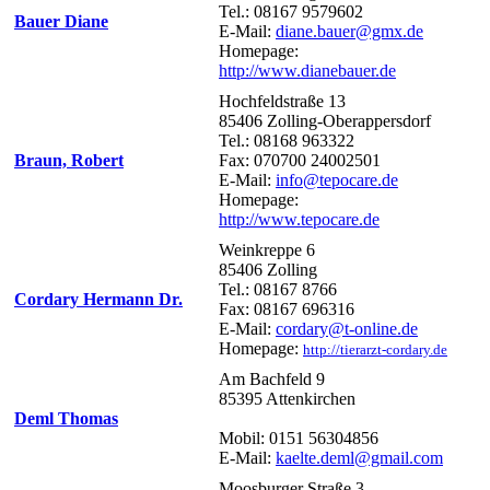
Tel.: 08167 9579602
Bauer Diane
E-Mail:
diane.bauer@gmx.de
Homepage:
http://www.dianebauer.de
Hochfeldstraße 13
85406 Zolling-Oberappersdorf
Tel.: 08168 963322
Braun, Robert
Fax: 070700 24002501
E-Mail:
info@tepocare.de
Homepage:
http://www.tepocare.de
Weinkreppe 6
85406 Zolling
Tel.: 08167 8766
Cordary Hermann Dr.
Fax: 08167 696316
E-Mail:
cordary@t-online.de
Homepage:
http://tierarzt-cordary.de
Am Bachfeld 9
85395 Attenkirchen
Deml Thomas
Mobil: 0151 56304856
E-Mail:
kaelte.deml@gmail.com
Moosburger Straße 3