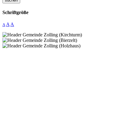
suchen
Schriftgröße
A
A
A