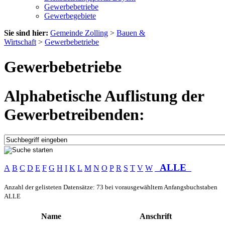
Gewerbebetriebe
Gewerbegebiete
Sie sind hier:
Gemeinde Zolling
>
Bauen &
Wirtschaft
>
Gewerbebetriebe
Gewerbebetriebe
Alphabetische Auflistung der
Gewerbetreibenden:
ALLE
A
B
C
D
E
F
G
H
I
K
L
M
N
O
P
R
S
T
V
W
Anzahl der gelisteten Datensätze: 73 bei vorausgewähltem Anfangsbuchstaben
ALLE
Name
Anschrift