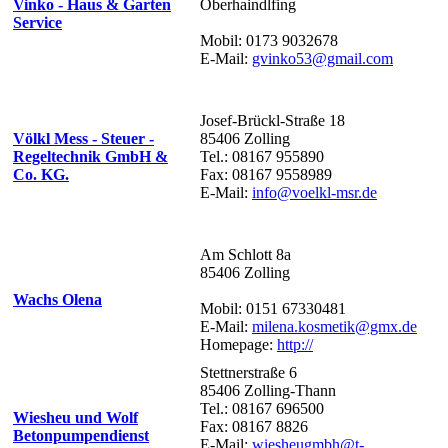
Vinko - Haus & Garten
Oberhaindlfing
Service
Mobil: 0173 9032678
E-Mail:
gvinko53@gmail.com
Josef-Brückl-Straße 18
Völkl Mess - Steuer -
85406 Zolling
Regeltechnik GmbH &
Tel.: 08167 955890
Co. KG.
Fax: 08167 9558989
E-Mail:
info@voelkl-msr.de
Am Schlott 8a
85406 Zolling
Wachs Olena
Mobil: 0151 67330481
E-Mail:
milena.kosmetik@gmx.de
Homepage:
http://
Stettnerstraße 6
85406 Zolling-Thann
Tel.: 08167 696500
Wiesheu und Wolf
Fax: 08167 8826
Betonpumpendienst
E-Mail:
wiesheugmbh@t-