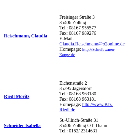
Freisinger Straße 3
85406 Zolling
Tel.: 08167 955577
Fax: 08167 989276
Reischmann, Claudia
E-Mail:
Claudia.Reischmann@o2online.de
Homepage:
http://Schreibwaren-
Koppe.de
Eichenstraße 2
85395 Jägersdorf
Tel.: 08168 963180
Riedl Moritz
Fax: 08168 963181
Homepage:
http://www.Kfz-
Riedl.de
St.-Ullrich-Straße 31
Schneider Isabella
85406 Zolling OT Thann
Tel.: 0152/ 2314631