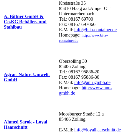
Kreisstraße 35
85410 Haag a.d.Amper OT
Untermarchenbach
A. Bittner GmbH &
Tel.: 08167 69700
Co.KG Behälter- und
Fax: 08167 697066
Stahlbau
E-Mail:
info@bita-container.de
Homepage:
http://www.bita-
container.de
Oberzolling 30
85406 Zolling
Tel.: 08167 95886-20
Agrar- Natur- Umwelt-
Fax: 08167 95886-30
GmbH
E-Mail:
info@anu-gmbh.de
Homepage:
http://www.anu-
gmbh.de
Moosburger Straße 12 a
85406 Zolling
Ahmed Sarok - Loyal
Haarschnitt
E-Mail:
info@loyalhaarschnitt.de