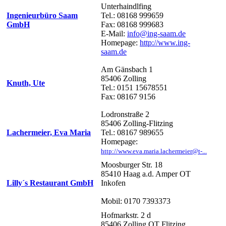
Unterhaindlfing
Ingenieurbüro Saam
Tel.: 08168 999659
GmbH
Fax: 08168 999683
E-Mail:
info@ing-saam.de
Homepage:
http://www.ing-
saam.de
Am Gänsbach 1
85406 Zolling
Knuth, Ute
Tel.: 0151 15678551
Fax: 08167 9156
Lodronstraße 2
85406 Zolling-Flitzing
Lachermeier, Eva Maria
Tel.: 08167 989655
Homepage:
http://www.eva.maria.lachermeier@t-...
Moosburger Str. 18
85410 Haag a.d. Amper OT
Lilly´s Restaurant GmbH
Inkofen
Mobil: 0170 7393373
Hofmarkstr. 2 d
85406 Zolling OT Flitzing