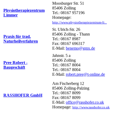
Moosburger Str. 51
85406 Zolling
Physiotherapiezentrum
Tel.: 08167 957196
Limmer
Homepage:
http://www.physiotherapiezentrum-li...
St. Ulrich-Str. 26
85406 Zolling - Thann
Praxis für trad.
Tel.: 08167 8987
Naturheilverfahren
Fax: 08167 696317
E-Mail:
benemo@gmx.de
Jahnstr. 5 a
85406 Zolling
Pree Robert -
Tel.: 08167 8004
Baugeschäft
Tel.: 08167 8004
E-Mail:
robert.pree@t-online.de
Am Fischerberg 12
85406 Zolling-Palzing
Tel.: 08167 8099
RASSHOFER GmbH
Fax: 08167 8099
E-Mail:
office@rasshofer.co.uk
Homepage:
http://www.rasshofer.co.uk