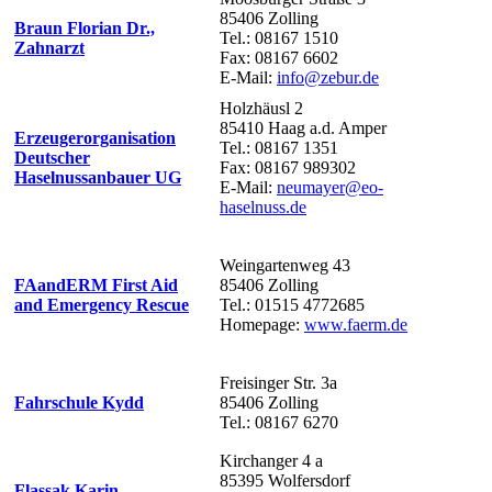
85406 Zolling
Braun Florian Dr.,
Tel.: 08167 1510
Zahnarzt
Fax: 08167 6602
E-Mail:
info@zebur.de
Holzhäusl 2
85410 Haag a.d. Amper
Erzeugerorganisation
Tel.: 08167 1351
Deutscher
Fax: 08167 989302
Haselnussanbauer UG
E-Mail:
neumayer@eo-
haselnuss.de
Weingartenweg 43
FAandERM First Aid
85406 Zolling
and Emergency Rescue
Tel.: 01515 4772685
Homepage:
www.faerm.de
Freisinger Str. 3a
Fahrschule Kydd
85406 Zolling
Tel.: 08167 6270
Kirchanger 4 a
85395 Wolfersdorf
Flassak Karin