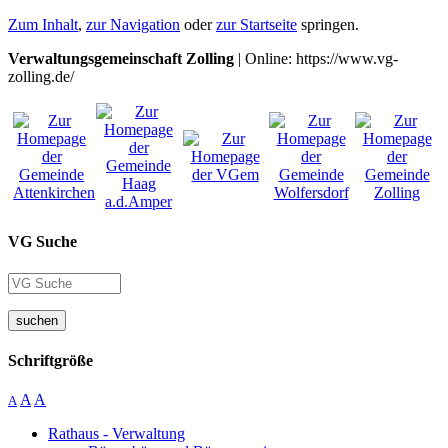
Zum Inhalt
,
zur Navigation
oder
zur Startseite
springen.
Verwaltungsgemeinschaft Zolling
| Online: https://www.vg-
zolling.de/
VG Suche
suchen
Schriftgröße
A
A
A
Rathaus - Verwaltung