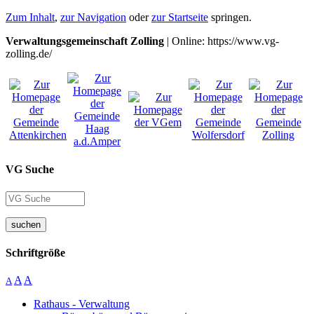
Zum Inhalt
,
zur Navigation
oder
zur Startseite
springen.
Verwaltungsgemeinschaft Zolling
| Online: https://www.vg-
zolling.de/
VG Suche
suchen
Schriftgröße
A
A
A
Rathaus - Verwaltung