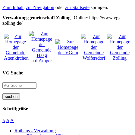
Zum Inhalt
,
zur Navigation
oder
zur Startseite
springen.
Verwaltungsgemeinschaft Zolling
| Online: https://www.vg-
zolling.de/
VG Suche
suchen
Schriftgröße
A
A
A
Rathaus - Verwaltung