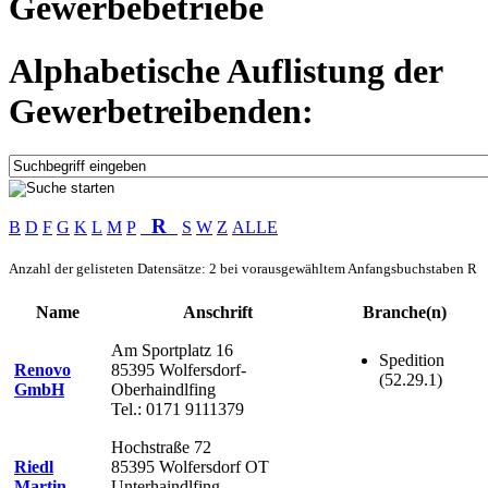
Gewerbebetriebe
Alphabetische Auflistung der
Gewerbetreibenden:
R
B
D
F
G
K
L
M
P
S
W
Z
ALLE
Anzahl der gelisteten Datensätze: 2 bei vorausgewähltem Anfangsbuchstaben R
Name
Anschrift
Branche(n)
Am Sportplatz 16
Spedition
Renovo
85395 Wolfersdorf-
(52.29.1)
GmbH
Oberhaindlfing
Tel.: 0171 9111379
Hochstraße 72
Riedl
85395 Wolfersdorf OT
Martin
Unterhaindlfing