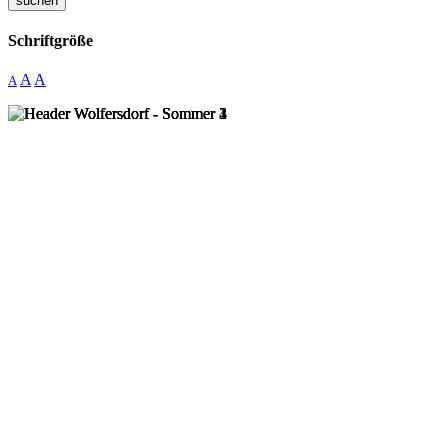
suchen
Schriftgröße
A
A
A