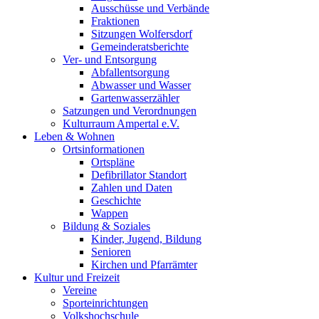
Ausschüsse und Verbände
Fraktionen
Sitzungen Wolfersdorf
Gemeinderatsberichte
Ver- und Entsorgung
Abfallentsorgung
Abwasser und Wasser
Gartenwasserzähler
Satzungen und Verordnungen
Kulturraum Ampertal e.V.
Leben & Wohnen
Ortsinformationen
Ortspläne
Defibrillator Standort
Zahlen und Daten
Geschichte
Wappen
Bildung & Soziales
Kinder, Jugend, Bildung
Senioren
Kirchen und Pfarrämter
Kultur und Freizeit
Vereine
Sporteinrichtungen
Volkshochschule