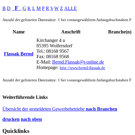
F
B
D
G
K
L
M
P
R
S
W
Z
ALLE
Anzahl der gelisteten Datensätze: 1 bei vorausgewähltem Anfangsbuchstaben F
Name
Anschrift
Branche(n)
Kirchanger 4 a
85395 Wolfersdorf
Tel.: 08168 9567
Flassak Bernd
Fax: 08168 9568
E-Mail:
Bernd.Flassak@t-online.de
Homepage:
http://www.bernd-flassak.de
Anzahl der gelisteten Datensätze: 1 bei vorausgewähltem Anfangsbuchstaben F
Weiterführende Links
Übersicht der gemeldeten Gewerbebetriebe
nach Branchen
drucken
nach oben
Quicklinks