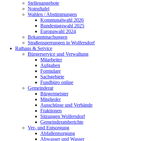
Stellenangebote
Notruftafel
Wahlen / Abstimmungen
Kommunalwahl 2026
Bundestagswahl 2025
Europawahl 2024
Bekanntmachungen
Straßensperrungen in Wolfersdorf
Rathaus & Service
Bürgerservice und Verwaltung
Mitarbeiter
Aufgaben
Formulare
Sachgebiete
Fundbüro online
Gemeinderat
Bürgermeister
Mitglieder
Ausschüsse und Verbände
Fraktionen
Sitzungen Wolfersdorf
Gemeinderatsberichte
Ver- und Entsorgung
Abfallentsorgung
Abwasser und Wasser