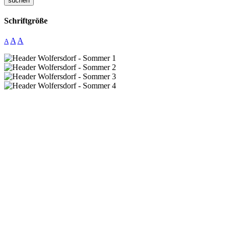
suchen
Schriftgröße
A
A
A