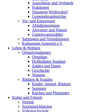
Ausschüsse und Verbände
Fraktionen
Sitzungen Wolfersdorf
Gemeinderatsberichte
Ver- und Entsorgung
Abfallentsorgung
Abwasser und Wasser
Gartenwasserzähler
Satzungen und Verordnungen
Kulturraum Ampertal e.V.
Leben & Wohnen
Ortsinformationen
Ortspläne
Defibrillator Standort
Zahlen und Daten
Geschichte
Wappen
Bildung & Soziales
Kinder, Jugend, Bildung
Senioren
Kirchen und Pfarrämter
Kultur und Freizeit
Vereine
Sporteinrichtungen
Volkshochschule