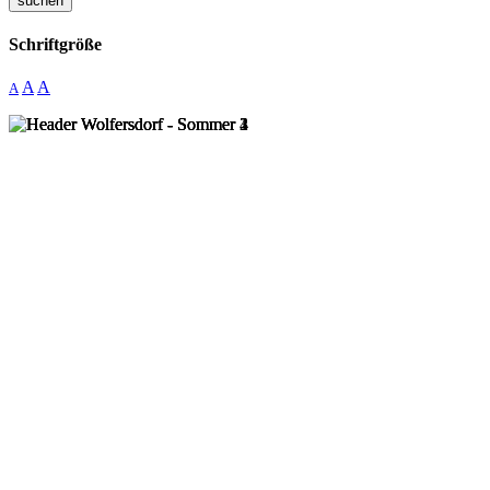
suchen
Schriftgröße
A
A
A