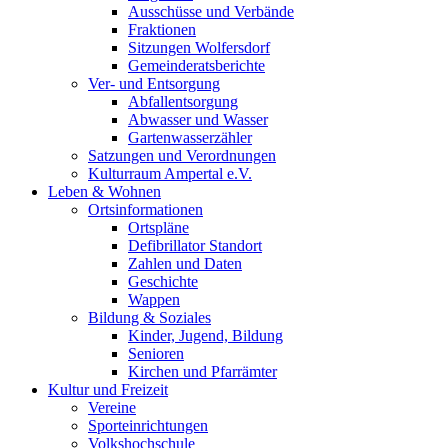
Ausschüsse und Verbände
Fraktionen
Sitzungen Wolfersdorf
Gemeinderatsberichte
Ver- und Entsorgung
Abfallentsorgung
Abwasser und Wasser
Gartenwasserzähler
Satzungen und Verordnungen
Kulturraum Ampertal e.V.
Leben & Wohnen
Ortsinformationen
Ortspläne
Defibrillator Standort
Zahlen und Daten
Geschichte
Wappen
Bildung & Soziales
Kinder, Jugend, Bildung
Senioren
Kirchen und Pfarrämter
Kultur und Freizeit
Vereine
Sporteinrichtungen
Volkshochschule