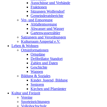
Ausschüsse und Verbände
Fraktionen
Sitzungen Wolfersdorf
Gemeinderatsberichte
Ver- und Entsorgung
Abfallentsorgung
Abwasser und Wasser
Gartenwasserzähler
Satzungen und Verordnungen
Kulturraum Ampertal e.V.
Leben & Wohnen
Ortsinformationen
Ortspläne
Defibrillator Standort
Zahlen und Daten
Geschichte
Wappen
Bildung & Soziales
Kinder, Jugend, Bildung
Senioren
Kirchen und Pfarrämter
Kultur und Freizeit
Vereine
Sporteinrichtungen
Volkshochschule