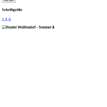
suchen
Schriftgröße
A
A
A