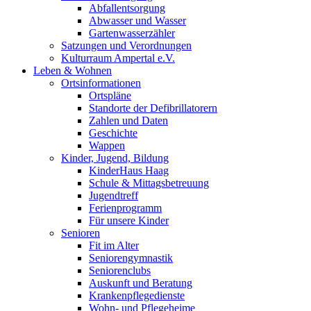
Abfallentsorgung
Abwasser und Wasser
Gartenwasserzähler
Satzungen und Verordnungen
Kulturraum Ampertal e.V.
Leben & Wohnen
Ortsinformationen
Ortspläne
Standorte der Defibrillatorern
Zahlen und Daten
Geschichte
Wappen
Kinder, Jugend, Bildung
KinderHaus Haag
Schule & Mittagsbetreuung
Jugendtreff
Ferienprogramm
Für unsere Kinder
Senioren
Fit im Alter
Seniorengymnastik
Seniorenclubs
Auskunft und Beratung
Krankenpflegedienste
Wohn- und Pflegeheime