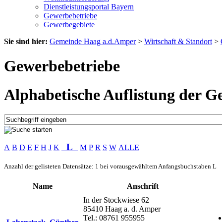
Dienstleistungsportal Bayern
Gewerbebetriebe
Gewerbegebiete
Sie sind hier:
Gemeinde Haag a.d.Amper
>
Wirtschaft & Standort
>
Gewerbebetriebe
Alphabetische Auflistung der G
L
A
B
D
E
F
H
J
K
M
P
R
S
W
ALLE
Anzahl der gelisteten Datensätze: 1 bei vorausgewähltem Anfangsbuchstaben L
Name
Anschrift
In der Stockwiese 62
85410 Haag a. d. Amper
Tel.: 08761 955955