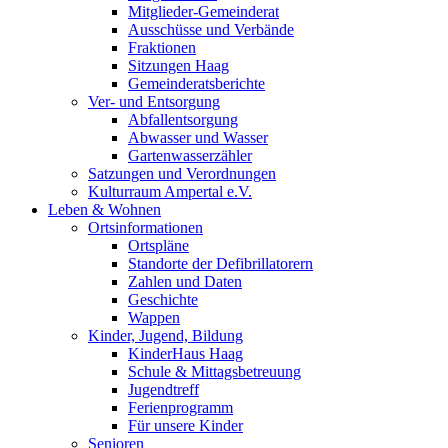
Mitglieder-Gemeinderat
Ausschüsse und Verbände
Fraktionen
Sitzungen Haag
Gemeinderatsberichte
Ver- und Entsorgung
Abfallentsorgung
Abwasser und Wasser
Gartenwasserzähler
Satzungen und Verordnungen
Kulturraum Ampertal e.V.
Leben & Wohnen
Ortsinformationen
Ortspläne
Standorte der Defibrillatorern
Zahlen und Daten
Geschichte
Wappen
Kinder, Jugend, Bildung
KinderHaus Haag
Schule & Mittagsbetreuung
Jugendtreff
Ferienprogramm
Für unsere Kinder
Senioren