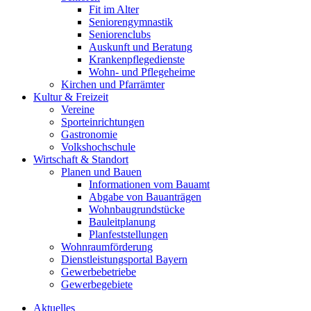
Fit im Alter
Seniorengymnastik
Seniorenclubs
Auskunft und Beratung
Krankenpflegedienste
Wohn- und Pflegeheime
Kirchen und Pfarrämter
Kultur & Freizeit
Vereine
Sporteinrichtungen
Gastronomie
Volkshochschule
Wirtschaft & Standort
Planen und Bauen
Informationen vom Bauamt
Abgabe von Bauanträgen
Wohnbaugrundstücke
Bauleitplanung
Planfeststellungen
Wohnraumförderung
Dienstleistungsportal Bayern
Gewerbebetriebe
Gewerbegebiete
Aktuelles