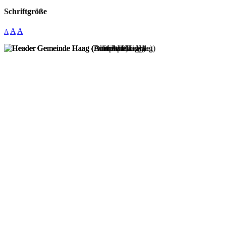
Schriftgröße
A
A
A