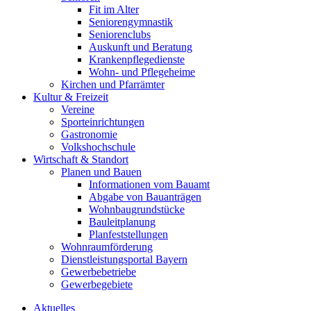
Fit im Alter
Seniorengymnastik
Seniorenclubs
Auskunft und Beratung
Krankenpflegedienste
Wohn- und Pflegeheime
Kirchen und Pfarrämter
Kultur & Freizeit
Vereine
Sporteinrichtungen
Gastronomie
Volkshochschule
Wirtschaft & Standort
Planen und Bauen
Informationen vom Bauamt
Abgabe von Bauanträgen
Wohnbaugrundstücke
Bauleitplanung
Planfeststellungen
Wohnraumförderung
Dienstleistungsportal Bayern
Gewerbebetriebe
Gewerbegebiete
Aktuelles