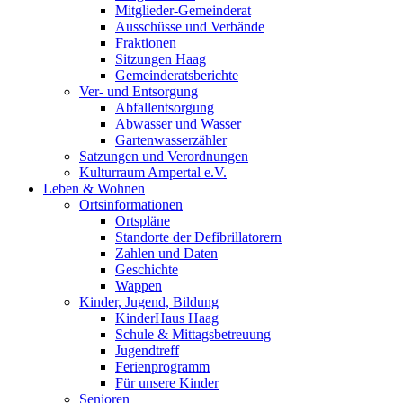
Mitglieder-Gemeinderat
Ausschüsse und Verbände
Fraktionen
Sitzungen Haag
Gemeinderatsberichte
Ver- und Entsorgung
Abfallentsorgung
Abwasser und Wasser
Gartenwasserzähler
Satzungen und Verordnungen
Kulturraum Ampertal e.V.
Leben & Wohnen
Ortsinformationen
Ortspläne
Standorte der Defibrillatorern
Zahlen und Daten
Geschichte
Wappen
Kinder, Jugend, Bildung
KinderHaus Haag
Schule & Mittagsbetreuung
Jugendtreff
Ferienprogramm
Für unsere Kinder
Senioren