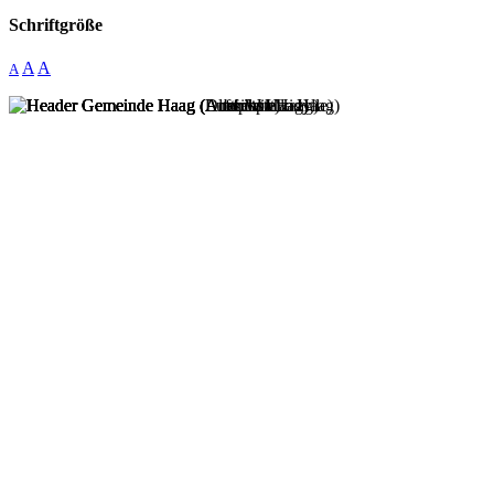
Schriftgröße
A
A
A