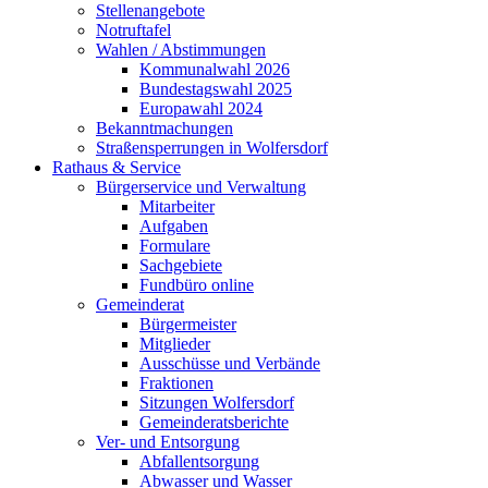
Stellenangebote
Notruftafel
Wahlen / Abstimmungen
Kommunalwahl 2026
Bundestagswahl 2025
Europawahl 2024
Bekanntmachungen
Straßensperrungen in Wolfersdorf
Rathaus & Service
Bürgerservice und Verwaltung
Mitarbeiter
Aufgaben
Formulare
Sachgebiete
Fundbüro online
Gemeinderat
Bürgermeister
Mitglieder
Ausschüsse und Verbände
Fraktionen
Sitzungen Wolfersdorf
Gemeinderatsberichte
Ver- und Entsorgung
Abfallentsorgung
Abwasser und Wasser