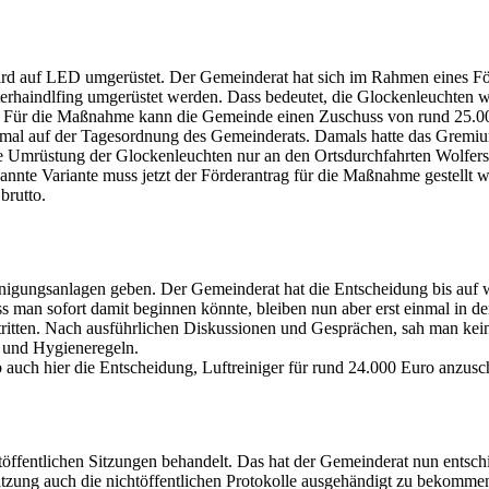
d auf LED umgerüstet. Der Gemeinderat hat sich im Rahmen eines För
erhaindlfing umgerüstet werden. Dass bedeutet, die Glockenleuchten 
to). Für die Maßnahme kann die Gemeinde einen Zuschuss von rund 25.0
l auf der Tagesordnung des Gemeinderats. Damals hatte das Gremium 
die Umrüstung der Glockenleuchten nur an den Ortsdurchfahrten Wolfer
nnte Variante muss jetzt der Förderantrag für die Maßnahme gestellt w
brutto.
inigungsanlagen geben. Der Gemeinderat hat die Entscheidung bis auf w
dass man sofort damit beginnen könnte, bleiben nun aber erst einmal in 
stritten. Nach ausführlichen Diskussionen und Gesprächen, sah man ke
en und Hygieneregeln.
auch hier die Entscheidung, Luftreiniger für rund 24.000 Euro anzusch
töffentlichen Sitzungen behandelt. Das hat der Gemeinderat nun entsc
Sitzung auch die nichtöffentlichen Protokolle ausgehändigt zu bekomm