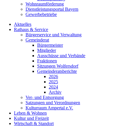
Wohnraumförderung
Dienstleistungsportal Bayern
Gewerbebetriebe
Aktuelles
Rathaus & Service
Bürgerservice und Verwaltung
Gemeinderat
Bürgermeister
Mitglieder
Ausschüsse und Verbände
Fraktionen
Sitzungen Wolfersdorf
Gemeinderatsberichte
2026
2025
2024
Archiv
Ver- und Entsorgung
Satzungen und Verordnungen
Kulturraum Ampertal e.V.
Leben & Wohnen
Kultur und Freizeit
Wirtschaft & Standort