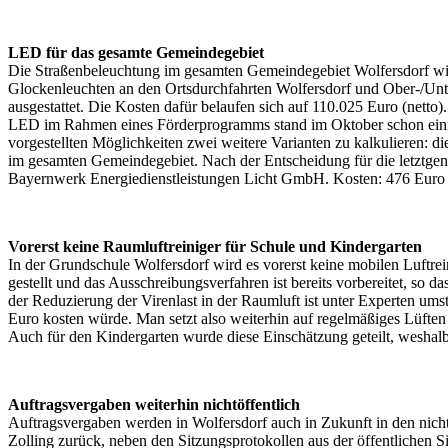
LED für das gesamte Gemeindegebiet
Die Straßenbeleuchtung im gesamten Gemeindegebiet Wolfersdorf wir
Glockenleuchten an den Ortsdurchfahrten Wolfersdorf und Ober-/Unt
ausgestattet. Die Kosten dafür belaufen sich auf 110.025 Euro (net
LED im Rahmen eines Förderprogramms stand im Oktober schon einma
vorgestellten Möglichkeiten zwei weitere Varianten zu kalkulieren: 
im gesamten Gemeindegebiet. Nach der Entscheidung für die letztgena
Bayernwerk Energiedienstleistungen Licht GmbH. Kosten: 476 Euro 
Vorerst keine Raumluftreiniger für Schule und Kindergarten
In der Grundschule Wolfersdorf wird es vorerst keine mobilen Luftre
gestellt und das Ausschreibungsverfahren ist bereits vorbereitet, so 
der Reduzierung der Virenlast in der Raumluft ist unter Experten um
Euro kosten würde. Man setzt also weiterhin auf regelmäßiges Lüft
Auch für den Kindergarten wurde diese Einschätzung geteilt, weshalb 
Auftragsvergaben weiterhin nichtöffentlich
Auftragsvergaben werden in Wolfersdorf auch in Zukunft in den nich
Zolling zurück, neben den Sitzungsprotokollen aus der öffentlichen 