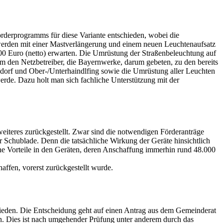
derprogramms für diese Variante entschieden, wobei die
werden mit einer Mastverlängerung und einem neuen Leuchtenaufsatz
00 Euro (netto) erwarten. Die Umrüstung der Straßenbeleuchtung auf
den Netzbetreiber, die Bayernwerke, darum gebeten, zu den bereits
sdorf und Ober-/Unterhaindlfing sowie die Umrüstung aller Leuchten
erde. Dazu holt man sich fachliche Unterstützung mit der
eiteres zurückgestellt. Zwar sind die notwendigen Förderanträge
der Schublade. Denn die tatsächliche Wirkung der Geräte hinsichtlich
ine Vorteile in den Geräten, deren Anschaffung immerhin rund 48.000
affen, vorerst zurückgestellt wurde.
hieden. Die Entscheidung geht auf einen Antrag aus dem Gemeinderat
en. Dies ist nach umgehender Prüfung unter anderem durch das