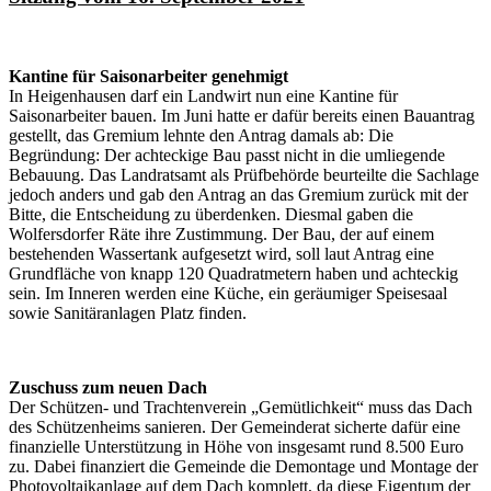
Kantine für Saisonarbeiter genehmigt
In Heigenhausen darf ein Landwirt nun eine Kantine für
Saisonarbeiter bauen. Im Juni hatte er dafür bereits einen Bauantrag
gestellt, das Gremium lehnte den Antrag damals ab: Die
Begründung: Der achteckige Bau passt nicht in die umliegende
Bebauung. Das Landratsamt als Prüfbehörde beurteilte die Sachlage
jedoch anders und gab den Antrag an das Gremium zurück mit der
Bitte, die Entscheidung zu überdenken. Diesmal gaben die
Wolfersdorfer Räte ihre Zustimmung. Der Bau, der auf einem
bestehenden Wassertank aufgesetzt wird, soll laut Antrag eine
Grundfläche von knapp 120 Quadratmetern haben und achteckig
sein. Im Inneren werden eine Küche, ein geräumiger Speisesaal
sowie Sanitäranlagen Platz finden.
Zuschuss zum neuen Dach
Der Schützen- und Trachtenverein „Gemütlichkeit“ muss das Dach
des Schützenheims sanieren. Der Gemeinderat sicherte dafür eine
finanzielle Unterstützung in Höhe von insgesamt rund 8.500 Euro
zu. Dabei finanziert die Gemeinde die Demontage und Montage der
Photovoltaikanlage auf dem Dach komplett, da diese Eigentum der