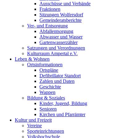
Ausschüsse und Verbände
Fraktionen
Sitzungen Wolfersdorf
Gemeinderatsberichte
Ver- und Entsorgung
Abfallentsorgung
Abwasser und Wasser
Gartenwasserzähler
Satzungen und Verordnungen
Kulturraum Ampertal e.V.
Leben & Wohnen
Ortsinformationen
Ortspläne
Defibrillator Standort
Zahlen und Daten
Geschichte
Wappen
Bildung & Soziales
Kinder, Jugend, Bildung
Senioren
Kirchen und Pfarrämter
Kultur und Freizeit
Vereine
Sporteinrichtungen
Volkshochschule