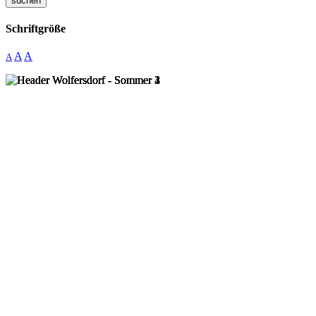
suchen
Schriftgröße
A
A
A