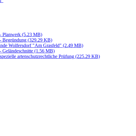
 - Planwerk
(5.23 MB)
 - Begründung
(329.29 KB)
einde Wolfersdorf "Am Grasfeld"
(2.49 MB)
- Geländeschnitte
(1.56 MB)
ezielle artenschutzrechtliche Prüfung
(225.29 KB)