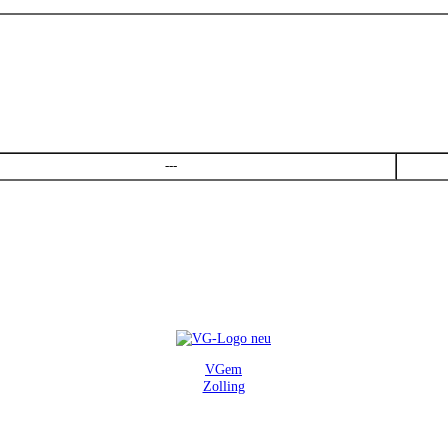
---
VGem
Zolling