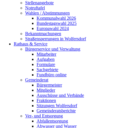
Stellenangebote
Notruftafel
Wahlen / Abstimmungen
Kommunalwahl 2026
Bundestagswahl 2025
Europawahl 2024
Bekanntmachungen
Straßensperrungen in Wolfersdorf
Rathaus & Service
Bürgerservice und Verwaltung
Mitarbeiter
Aufgaben
Formulare
Sachgebiete
Fundbüro online
Gemeinderat
Bürgermeister
Mitglieder
Ausschüsse und Verbände
Fraktionen
Sitzungen Wolfersdorf
Gemeinderatsberichte
Ver- und Entsorgung
Abfallentsorgung
Abwasser und Wasser