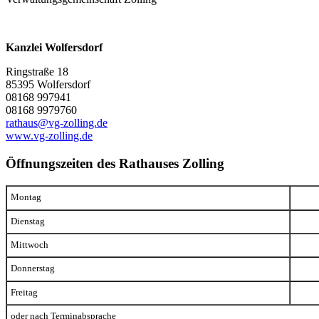
Kanzlei Wolfersdorf
Ringstraße 18
85395 Wolfersdorf
08168 997941
08168 9979760
rathaus@vg-zolling.de
www.vg-zolling.de
Öffnungszeiten des Rathauses Zolling
Montag
Dienstag
Mittwoch
Donnerstag
Freitag
oder nach Terminabsprache