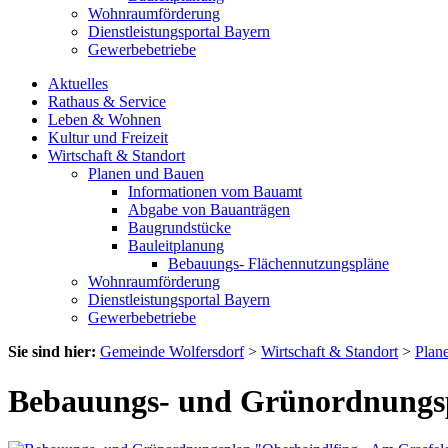
Wohnraumförderung
Dienstleistungsportal Bayern
Gewerbebetriebe
Aktuelles
Rathaus & Service
Leben & Wohnen
Kultur und Freizeit
Wirtschaft & Standort
Planen und Bauen
Informationen vom Bauamt
Abgabe von Bauanträgen
Baugrundstücke
Bauleitplanung
Bebauungs- Flächennutzungspläne
Wohnraumförderung
Dienstleistungsportal Bayern
Gewerbebetriebe
Sie sind hier:
Gemeinde Wolfersdorf
>
Wirtschaft & Standort
>
Plan
Bebauungs- und Grünordnungsp