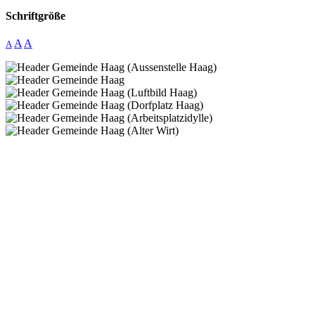
Schriftgröße
A
A
A