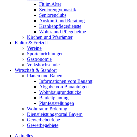
Fit im Alter
Seniorengymnastik
Seniorenclubs
Auskunft und Beratung
Krankenpflegedienste
Wohn- und Pflegeheime
Kirchen und Pfarrämter
Kultur & Freizeit
Vereine
Sporteinrichtungen
Gastronomie
Volkshochschule
Wirtschaft & Standort
Planen und Bauen
Informationen vom Bauamt
Abgabe von Bauanträgen
Wohnbaugrundstücke
Bauleitplanung
Planfeststellungen
Wohnraumförderung
Dienstleistungsportal Bayern
Gewerbebetriebe
Gewerbegebiete
Aktuelles