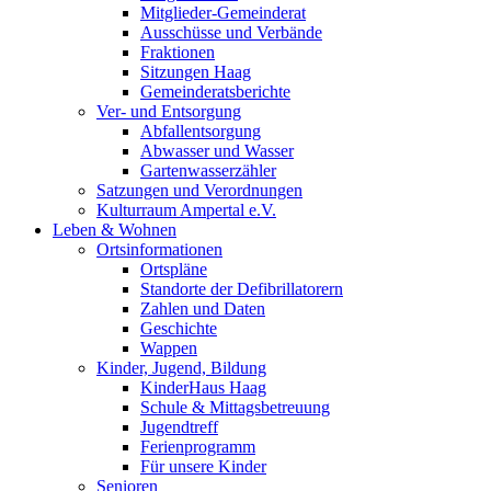
Mitglieder-Gemeinderat
Ausschüsse und Verbände
Fraktionen
Sitzungen Haag
Gemeinderatsberichte
Ver- und Entsorgung
Abfallentsorgung
Abwasser und Wasser
Gartenwasserzähler
Satzungen und Verordnungen
Kulturraum Ampertal e.V.
Leben & Wohnen
Ortsinformationen
Ortspläne
Standorte der Defibrillatorern
Zahlen und Daten
Geschichte
Wappen
Kinder, Jugend, Bildung
KinderHaus Haag
Schule & Mittagsbetreuung
Jugendtreff
Ferienprogramm
Für unsere Kinder
Senioren