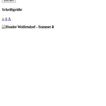
suchen
Schriftgröße
A
A
A