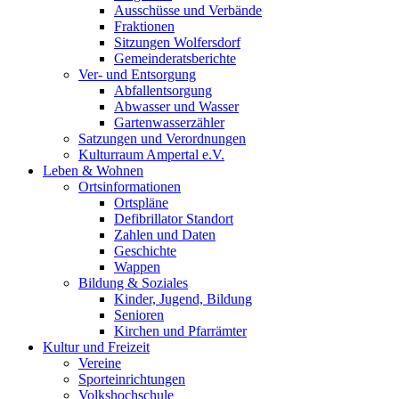
Ausschüsse und Verbände
Fraktionen
Sitzungen Wolfersdorf
Gemeinderatsberichte
Ver- und Entsorgung
Abfallentsorgung
Abwasser und Wasser
Gartenwasserzähler
Satzungen und Verordnungen
Kulturraum Ampertal e.V.
Leben & Wohnen
Ortsinformationen
Ortspläne
Defibrillator Standort
Zahlen und Daten
Geschichte
Wappen
Bildung & Soziales
Kinder, Jugend, Bildung
Senioren
Kirchen und Pfarrämter
Kultur und Freizeit
Vereine
Sporteinrichtungen
Volkshochschule